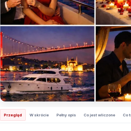
Przegląd
W skrócie
Pełny opis
Co jest wliczone
Co 