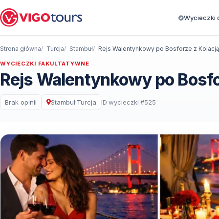
Wycieczki d
Strona główna
Turcja
Stambuł
WYCIECZKI FAKULTATYWNE
Rejs Walentynkowy po Bosfor
Brak opinii
Stambuł
·
Turcja
ID wycieczki #525