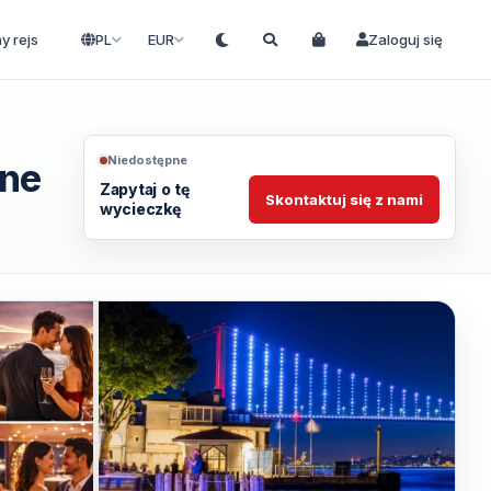
ny rejs
PL
EUR
Zaloguj się
Niedostępne
one
Zapytaj o tę
Skontaktuj się z nami
wycieczkę