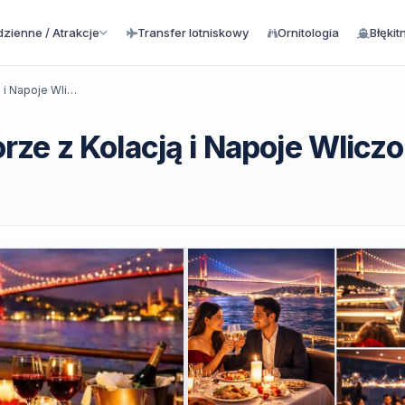
zienne / Atrakcje
Transfer lotniskowy
Ornitologia
Błękit
Rejs Walentynkowy po Bosforze z Kolacją i Napoje Wliczone
ze z Kolacją i Napoje Wlicz