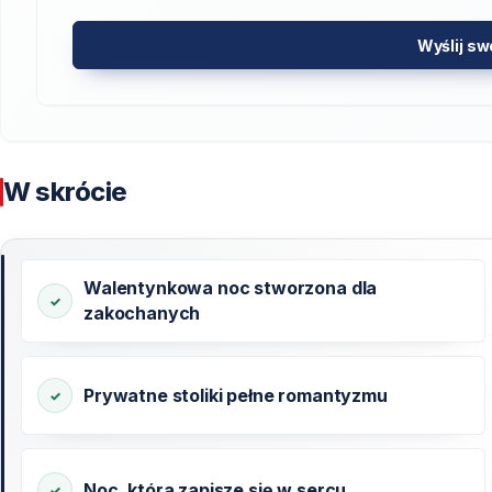
Wyślij sw
W skrócie
Walentynkowa noc stworzona dla
zakochanych
Prywatne stoliki pełne romantyzmu
Noc, która zapisze się w sercu