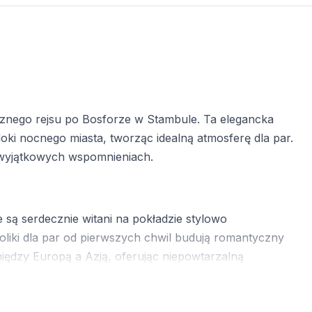
nego rejsu po Bosforze w Stambule. Ta elegancka
doki nocnego miasta, tworząc idealną atmosferę dla par.
i wyjątkowych wspomnieniach.
 są serdecznie witani na pokładzie stylowo
oliki dla par od pierwszych chwil budują romantyczny
omiędzy Europą a Azją, oferując niepowtarzalną
i mosty tworzą magiczne tło dla kolacji walentynkowej.