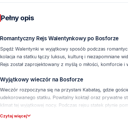
Pełny opis
Romantyczny Rejs Walentynkowy po Bosforze
Spędź Walentynki w wyjątkowy sposób podczas romantycz
kolacja na statku łączy luksus, kulturę i niezapomniane wi
Rejs został zaprojektowany z myślą o miłości, komforcie 
Wyjątkowy wieczór na Bosforze
Wieczór rozpoczyna się na przystani Kabataş, gdzie goście
udekorowanego statku. Powitalny koktajl oraz prywatne st
klimat tej wyjątkowej nocy. Podczas rejsu statek płynie p
perspektywę na Stambuł nocą. Oświetlone pałace, meczety 
Czytaj więcej