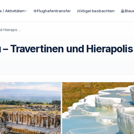
 / Aktivitäten
Flughafentransfer
Vögel beobachten
Blau
Pamukkale-Tour ab Kuşadası – Travertinen und Hierapolis
– Travertinen und Hierapolis