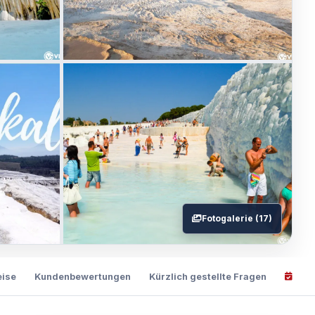
Fotogalerie (17)
eise
Kundenbewertungen
Kürzlich gestellte Fragen
Jetz