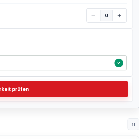
Kinder Menge
tum
keit prüfen
11