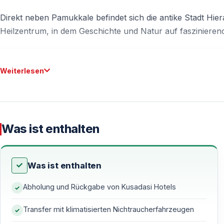
Direkt neben Pamukkale befindet sich die antike Stadt Hi
Heilzentrum, in dem Geschichte und Natur auf faszinieren
Höhepunkte der Pamukkale-Tour
Weiterlesen
Travertinterrassen von Pamukkale — UNESCO-We
Spazieren Sie barfuß über die berühmten weißen Travertin
warmem Thermalwasser gefüllten Becken. Die Terrassen e
Was ist enthalten
diese außergewöhnliche Form geschaffen haben.
— Ikonische weiße Travertine
Was ist enthalten
— Natürliche Thermalbecken
Abholung und Rückgabe von Kusadasi Hotels
— UNESCO-Weltkulturerbe
Transfer mit klimatisierten Nichtraucherfahrzeugen