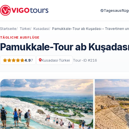
Tagesausflüge
Startseite
Türkei
Kusadasi
TÄGLICHE AUSFLÜGE
Pamukkale-Tour ab Kuşadası 
4.9
7
Kusadasi
·
Türkei
Tour-ID #216
Bewertung: 4.9 von 5 · 7 Bewertungen