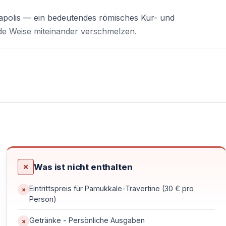
erapolis — ein bedeutendes römisches Kur- und
de Weise miteinander verschmelzen.
lterbe
terrassen und bewundern Sie die natürlichen, mit
ntstanden durch kalkhaltige Quellen, deren Ablagerungen
Was ist nicht enthalten
Eintrittspreis für Pamukkale-Travertine (30 € pro
Person)
Getränke - Persönliche Ausgaben