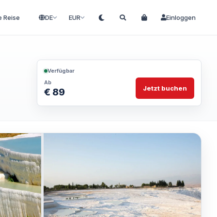
e Reise
DE
EUR
Einloggen
Verfügbar
Ab
Jetzt buchen
€ 89