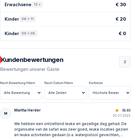
Preise — Kusadasi
€ 30
Erwachsene
12 >
€ 20
Kinder
06 > 11
€ 0
Kinder
00 > 05
Kundenbewertungen
2
Bewertungen unserer Gäste
Nach Bewertung filtern
Nach Datum filtern
Sortieren
Martha Herder
Kusadasi Jeep Safari: Abenteuer im Nationalpark erleben
(5.0)
M
30.07.2025
We hebben een ontzettend leuke en gezellige dag gehad. De
organisatie van de safari was zeer goed, leuke locaties gezien
en leuke activiteiten gedaan (o.a. waterpistool gevechten,