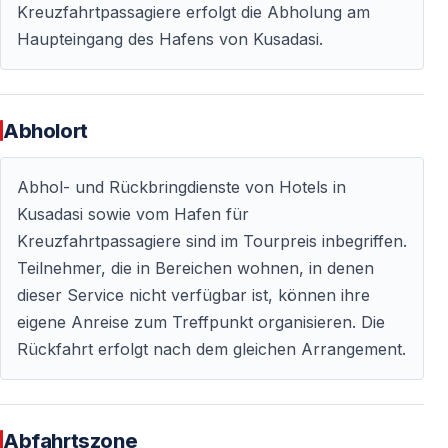
Kreuzfahrtpassagiere erfolgt die Abholung am
Verfügung.
Haupteingang des Hafens von Kusadasi.
Wichtige Hinweise
Abholort
— Bequeme Kleidung wird empfohlen
— Festes Schuhwerk ist für die Offroad-Strecken
erforderlich
Abhol- und Rückbringdienste von Hotels in
— Staub und Wasserspritzer gehören zum Erlebnis
Kusadasi sowie vom Hafen für
— Die Tour endet mit dem Rücktransfer zu den Hotels
Kreuzfahrtpassagiere sind im Tourpreis inbegriffen.
Teilnehmer, die in Bereichen wohnen, in denen
dieser Service nicht verfügbar ist, können ihre
Häufig gestellte Fragen
eigene Anreise zum Treffpunkt organisieren. Die
Rückfahrt erfolgt nach dem gleichen Arrangement.
Für wen ist die Kusadasi Jeep Safari geeignet?
Für alle, die Natur und aktive Erlebnisse mögen — ideal
für Familien, Paare und Freundesgruppen.
Abfahrtszone