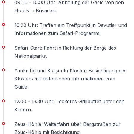
09:00 - 10:00 Uhr: Abholung der Gäste von den
Hotels in Kusadasi.
Ist der Hoteltransfer inklusive?
10:20 Uhr: Treffen am Treffpunkt in Davutlar und
Ja — Abholung und Rücktransfer von Hotels in
Informationen zum Safari-Programm.
Kusadasi sind inklusive.
Safari-Start: Fahrt in Richtung der Berge des
Ist die Tour anstrengend?
Nationalparks.
Der Ablauf ist moderat — besondere Fitness ist nicht
erforderlich, jedoch wird geeignetes Schuhwerk
Yankı-Tal und Kurşunlu-Kloster: Besichtigung des
empfohlen.
Klosters mit historischen Informationen vom
Guide.
Wann endet die Tour?
12:00 - 13:30 Uhr: Leckeres Grillbuffet unter den
Nach einem ganztägigen Programm erfolgt die
Kiefern.
Rückkehr zu den Hotels am Nachmittag.
Zeus-Höhle: Weiterfahrt über Bergstraßen zur
Zeus-Höhle mit Besichtigung.