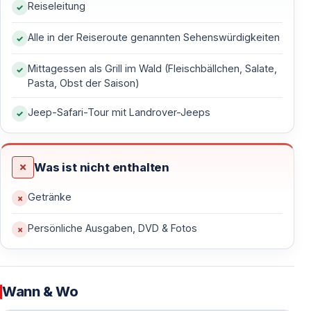
Reiseleitung
Fahrzeuge werden von erfahrenen, lizenzierten
Fahrern gesteuert, was Sicherheit und Fahrspaß
Alle in der Reiseroute genannten Sehenswürdigkeiten
gleichermaßen garantiert.
Mittagessen als Grill im Wald (Fleischbällchen, Salate,
Pasta, Obst der Saison)
Die Natur der Dilek-Halbinsel
Jeep-Safari-Tour mit Landrover-Jeeps
Die Route verläuft rund um den Nationalpark der Dilek-
Halbinsel — eines der schönsten Naturgebiete der
Region. Unterwegs genießen Sie weite Ausblicke auf
Was ist nicht enthalten
die Ägäis, die griechischen Inseln und die Bucht von
Kusadasi.
Getränke
Persönliche Ausgaben, DVD & Fotos
Lebendige und unterhaltsame Atmosphäre
Wasserschlachten zwischen den Jeeps sorgen für
Abwechslung und gute Laune — besonders an heißen
Wann & Wo
Sommertagen ein erfrischendes Highlight, an dem man