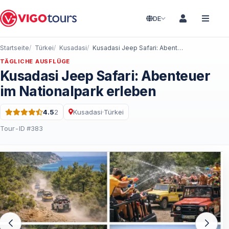
DE
Startseite
Türkei
Kusadasi
Kusadasi Jeep Safari: Abenteuer im Nationalpark erleben
TÄGLICHE AUSFLÜGE
Kusadasi Jeep Safari: Abenteuer
im Nationalpark erleben
4.5
2
Kusadasi
·
Türkei
Bewertung: 4.5 von 5 · 2 Bewertungen
Tour-ID #383