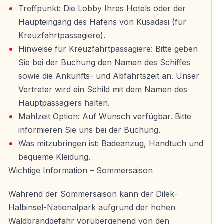
Treffpunkt: Die Lobby Ihres Hotels oder der
Echo-Tal & Kloster Kursunlu
Haupteingang des Hafens von Kusadasi (für
Durchfahrt durch das Echo-Tal und Besuch des
Kreuzfahrtpassagiere).
historischen Klosters Kursunlu — der Guide erläutert
Hinweise für Kreuzfahrtpassagiere: Bitte geben
die Geschichte und kulturelle Bedeutung dieses ruhigen
Sie bei der Buchung den Namen des Schiffes
Ortes.
sowie die Ankunfts- und Abfahrtszeit an. Unser
Vertreter wird ein Schild mit dem Namen des
Panoramische Aussichtspunkte
Hauptpassagiers halten.
Kurze Stopps an hoch gelegenen Aussichtspunkten —
Mahlzeit Option: Auf Wunsch verfügbar. Bitte
ideal, um die Küstenlandschaft der Ägäis zu bewundern
informieren Sie uns bei der Buchung.
und besondere Fotos zu machen.
Was mitzubringen ist: Badeanzug, Handtuch und
bequeme Kleidung.
Strandpause — Schwimmen und Entspannen
Wichtige Information – Sommersaison
Freizeit am Diamond Beach oder Long Beach — einem
Während der Sommersaison kann der Dilek-
der längsten Strände Europas. Schwimmen im Meer,
Halbinsel-Nationalpark aufgrund der hohen
Sonnenbaden oder Entspannung an der Strandbar
Waldbrandgefahr vorübergehend von den