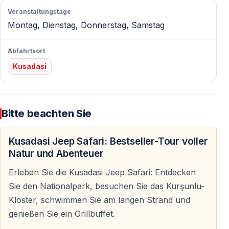
freiwillig teilnehmen kann.
Veranstaltungstage
Montag, Dienstag, Donnerstag, Samstag
Höhepunkte des Tourprogramms
Abfahrtsort
Jeep Safari & Wasserspaß
Kusadasi
Fahrt mit offenen 4×4-Jeeps über Offroad-Strecken —
begleitet von Musik, Fotostopps und optionalen
Wasserspielen, die für eine lockere und fröhliche
Bitte beachten Sie
Stimmung sorgen.
Kusadasi Jeep Safari: Bestseller-Tour voller
Zeus-Höhle
Natur und Abenteuer
Ein natürlicher Felsenpool, versteckt zwischen Steinen
Erleben Sie die Kusadasi Jeep Safari: Entdecken
und Grün — bekannt für sein kühles Wasser und seine
Sie den Nationalpark, besuchen Sie das Kurşunlu-
mythologische Bedeutung. Einer der eindrucksvollsten
Kloster, schwimmen Sie am langen Strand und
Stopps der Tour.
genießen Sie ein Grillbuffet.