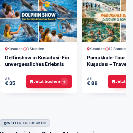
Kusadasi
3 Stunden
Kusadasi
12 Stunden
Delfinshow in Kusadasi: Ein
Pamukkale-Tour ab
unvergessliches Erlebnis
Kuşadası – Travert
Hierapolis
AB
AB
Jetzt buchen
Jetzt b
€ 35
€ 89
WEITER ENTDECKEN