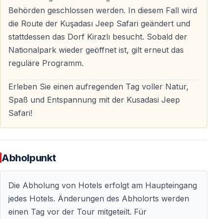
stehen zur Auswahl.
Behörden geschlossen werden. In diesem Fall wird
die Route der Kuşadası Jeep Safari geändert und
BBQ-Mittagessen in der Natur
stattdessen das Dorf Kirazlı besucht. Sobald der
Ein Barbecue-Mittagessen im Schatten der Pinien —
Nationalpark wieder geöffnet ist, gilt erneut das
eine angenehme Pause inmitten der Natur während
reguläre Programm.
eines erlebnisreichen Tages.
Erleben Sie einen aufregenden Tag voller Natur,
Spaß und Entspannung mit der Kusadasi Jeep
Was Sie mitbringen sollten
Safari!
— Badebekleidung und Handtuch
— Kopfbedeckung und Sonnenbrille
— Sonnenschutz
Abholpunkt
— Bequeme, leichte Kleidung
— Feste Sportschuhe oder Sandalen mit Halt
Die Abholung von Hotels erfolgt am Haupteingang
— Wechselkleidung nach den Wasserspielen
jedes Hotels. Änderungen des Abholorts werden
einen Tag vor der Tour mitgeteilt. Für
Umkleidekabinen stehen an den Badeplätzen zur