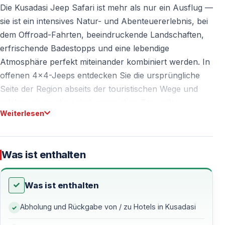
Die Kusadasi Jeep Safari ist mehr als nur ein Ausflug —
sie ist ein intensives Natur- und Abenteuererlebnis, bei
dem Offroad-Fahrten, beeindruckende Landschaften,
erfrischende Badestopps und eine lebendige
Atmosphäre perfekt miteinander kombiniert werden. In
offenen 4×4-Jeeps entdecken Sie die ursprüngliche
Seite der Region abseits der touristischen Wege und
erleben einen abwechslungsreichen Tag voller
Weiterlesen
Eindrücke.
Warum die Kusadasi Jeep Safari wählen?
Was ist enthalten
Echte Offroad-Routen
Was ist enthalten
Diese Tour führt nicht über asphaltierte Straßen —
Abholung und Rückgabe von / zu Hotels in Kusadasi
stattdessen fahren Sie über Schotterwege, durch
Pinienwälder und entlang natürlicher Bergpfade. Alle