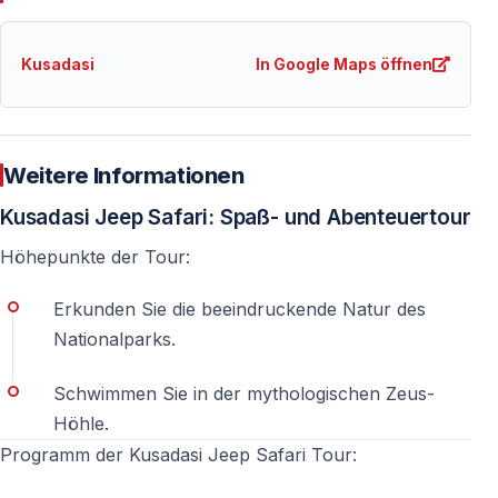
Müssen die Teilnehmer selbst fahren?
Kusadasi
In Google Maps öffnen
Nein — alle Jeeps werden von professionellen Fahrern
gefahren.
Ist das Schwimmen verpflichtend?
Weitere Informationen
Nein — das Schwimmen ist optional. Alternativ können
Kusadasi Jeep Safari: Spaß- und Abenteuertour
Sie am Strand entspannen.
Höhepunkte der Tour:
Was beinhaltet das Mittagessen?
Erkunden Sie die beeindruckende Natur des
Ein BBQ-Mittagessen in der Natur — meist gegrilltes
Nationalparks.
Hähnchen, Salat und Beilagen.
Schwimmen Sie in der mythologischen Zeus-
Höhle.
Ist die Teilnahme an Wasserschlachten Pflicht?
Programm der Kusadasi Jeep Safari Tour:
Nein — die Teilnahme ist freiwillig, gehört aber zu den
unterhaltsamsten Elementen der Tour.