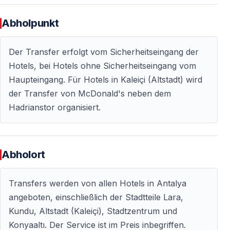
Nicht enthalten
Abholpunkt
— Eintritt zu den Wasserfällen
Der Transfer erfolgt vom Sicherheitseingang der
— Getränke
Hotels, bei Hotels ohne Sicherheitseingang vom
Der kurze lokale Halt ist Teil des Programms und ohne
Haupteingang. Für Hotels in Kaleiçi (Altstadt) wird
Verkaufsdruck.
der Transfer von McDonald's neben dem
Hadrianstor organisiert.
Gesamtdauer:
ca.
9—9,5 Stunden
inklusive
Transfers, Besichtigungen und Mittagessen.
Abholort
Ein ruhiger Tag mit bleibendem Eindruck
Transfers werden von allen Hotels in Antalya
Diese Tour ist kein Wettlauf durch Sehenswürdigkeiten.
angeboten, einschließlich der Stadtteile Lara,
Sie ist ein Tag zum Spüren, Schauen und Verstehen.
Kundu, Altstadt (Kaleiçi), Stadtzentrum und
Natur, Geschichte und Meer verbinden sich zu einem
Konyaaltı. Der Service ist im Preis inbegriffen.