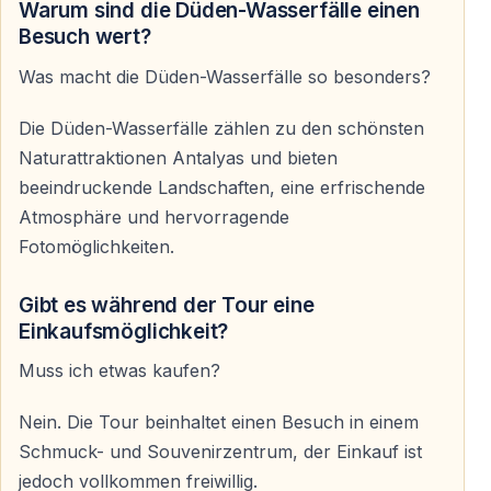
Warum sind die Düden-Wasserfälle einen
Vielleicht setzt du dich in ein Café,
Besuch wert?
vielleicht schlenderst du einfach durch die Straßen
Was macht die Düden-Wasserfälle so besonders?
und lässt die Atmosphäre auf dich wirken.
Die Düden-Wasserfälle zählen zu den schönsten
Die Erkundung von Kaleiçi erfolgt
ohne Zeitdruck und
Naturattraktionen Antalyas und bieten
ohne lange Laufstrecken
.
beeindruckende Landschaften, eine erfrischende
Atmosphäre und hervorragende
Ein kurzer Halt im Lokalen — Einblick in den
Fotomöglichkeiten.
Alltag
Gibt es während der Tour eine
Einfach, echt und unaufdringlich
Einkaufsmöglichkeit?
Im Laufe des Tages gibt es einen kurzen Stopp bei
Muss ich etwas kaufen?
einem kleinen lokalen Betrieb.
Nein. Die Tour beinhaltet einen Besuch in einem
Hier findest du:
Schmuck- und Souvenirzentrum, der Einkauf ist
— Honig aus der Region
jedoch vollkommen freiwillig.