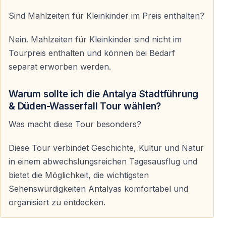
— ältere Gäste
— Alleinreisende
Sind Mahlzeiten für Kleinkinder im Preis enthalten?
Der Bus ist klimatisiert, die Wege sind moderat und das
Nein. Mahlzeiten für Kleinkinder sind nicht im
Tagesprogramm angenehm verteilt.
Tourpreis enthalten und können bei Bedarf
separat erworben werden.
Wichtige Informationen zur Tour
Warum sollte ich die Antalya Stadtführung
& Düden-Wasserfall Tour wählen?
Ablauf und Organisation
Was macht diese Tour besonders?
—
Abholung:
ca. 09:00 Uhr
—
Rückkehr:
ca. 18:30 Uhr
Diese Tour verbindet Geschichte, Kultur und Natur
in einem abwechslungsreichen Tagesausflug und
Im Preis enthalten
bietet die Möglichkeit, die wichtigsten
Sehenswürdigkeiten Antalyas komfortabel und
— Transfer im klimatisierten Bus
organisiert zu entdecken.
— Reiseleitung auf Deutsch oder Englisch
— Mittagessen