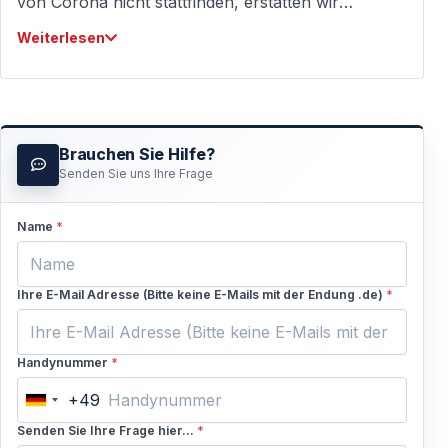
von Corona nicht stattfinden, erstatten wir
Ihnen Ihr Geld vollständig zurück. Viele Länder
Weiterlesen
heben Corona-Maßnahmen auf. Wir werden
wahrscheinlich in ein, zwei Monaten keine
Nachrichten über Corona hören. Mit
freundlichen Grüße, Vigo Tours
Brauchen Sie Hilfe?
Senden Sie uns Ihre Frage
Name
*
Ihre E-Mail Adresse (Bitte keine E-Mails mit der Endung .de)
*
Handynummer
*
+49
Germany
+49
Senden Sie Ihre Frage hier...
*