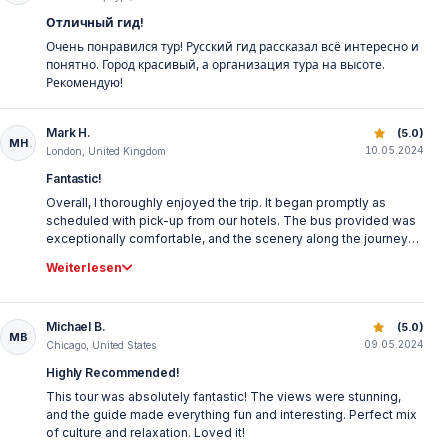
Отличный гид!
Очень понравился тур! Русский гид рассказал всё интересно и
понятно. Город красивый, а организация тура на высоте.
Рекомендую!
Mark H.
Antalya Stadtrundfahrt mit Wasserfällen, Altstadt und Boot
(5.0)
MH
10.05.2024
London, United Kingdom
Fantastic!
Overall, I thoroughly enjoyed the trip. It began promptly as
scheduled with pick-up from our hotels. The bus provided was
exceptionally comfortable, and the scenery along the journey
was breathtaking. Our guide, Ahmet, was not only very pleasant
Weiterlesen
and kind, but also incredibly helpful and informative. He ensured
we had plenty of time for each activity and patiently addressed
all of our questions. Ahmet was undoubtedly the best guide I
Michael B.
Antalya Stadtrundfahrt mit Wasserfällen, Altstadt und Boot
(5.0)
have encountered in Antalya with his fluent English. I would give
MB
09.05.2024
this trip a perfect 10/10 rating and highly recommend it. Thank
Chicago, United States
you to Ahmet and Vigo Tours for a fantastic experience!
Highly Recommended!
This tour was absolutely fantastic! The views were stunning,
and the guide made everything fun and interesting. Perfect mix
of culture and relaxation. Loved it!