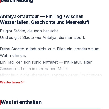
Beschreibung
Antalya-Stadttour — Ein Tag zwischen
Wasserfällen, Geschichte und Meeresluft
Es gibt Städte, die man besucht.
Und es gibt Städte wie Antalya, die man spürt.
Diese Stadttour lädt nicht zum Eilen ein, sondern zum
Wahrnehmen.
Ein Tag, der sich ruhig entfaltet — mit Natur, alten
Gassen und dem immer nahen Meer.
Nicht laut, nicht überladen, sondern genau im richtigen
Rhythmus.
Weiterlesen
Diese Antalya-Stadttour ist ein
leichtes, ganztägiges
Programm
mit kurzen Wegen und einem entspannten
Was ist enthalten
Ablauf — ideal für alle Altersgruppen.