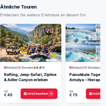
Ähnliche Touren
Entdecken Sie weitere Erlebnisse an diesem Ort
Antalya
9 Stunden
Antalya
13 Stunden
4.4
(3)
3.
Rafting, Jeep-Safari, Zipline
Pamukkale Tagesto
& Adler Canyon erleben
Antalya – Hierapoli
Travertinen
AB
AB
Jetzt buchen
Jetzt b
€ 45
€ 75