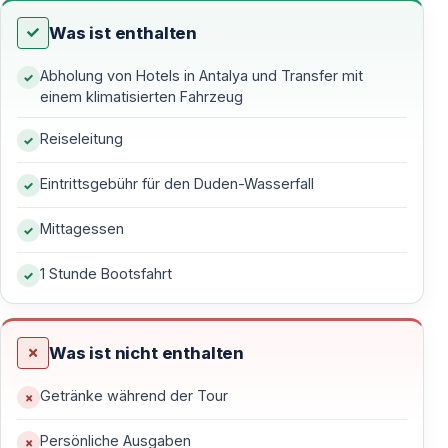
Was ist enthalten
Die Oberen Düden-Wasserfälle — Natur, die
Abholung von Hotels in Antalya und Transfer mit
den Tag sanft eröffnet
einem klimatisierten Fahrzeug
Ein frischer Beginn am Morgen
Reiseleitung
Der Tag beginnt gegen
09:00 Uhr
mit der Abholung
Eintrittsgebühr für den Duden-Wasserfall
vom Hotel.
Schon kurze Zeit später erreichst du einen der
Mittagessen
grünsten Orte Antalyas — die oberen Düden-
1 Stunde Bootsfahrt
Wasserfälle.
Hier riecht die Luft nach Wasser und Stein,
Was ist nicht enthalten
und das kühle Quellwasser gleitet ruhig über breite
Felsen.
Getränke während der Tour
Zeit zum Durchatmen
Persönliche Ausgaben