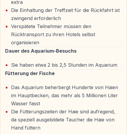
extra
Informativ und unterhaltsam
Die Einhaltung der Treffzeit für die Rückfahrt ist
zwingend erforderlich
Lehrreiche Informationstafeln machen den Besuch
Verspätete Teilnehmer müssen den
nicht nur spannend, sondern auch edukativ – ideal für
Rücktransport zu ihren Hotels selbst
Kinder und Erwachsene.
organisieren
Dauer des Aquarium-Besuchs
Face2Face Wax Museum
Sie haben etwa 2 bis 2,5 Stunden im Aquarium
Das Face2Face Wax Museum befindet sich im selben
Fütterung der Fische
Komplex und ergänzt den Aquariumsbesuch perfekt.
Das Aquarium beherbergt Hunderte von Haien
Begegnung mit berühmten Persönlichkeiten
im Hauptbecken, das mehr als 5 Millionen Liter
Hier erwarten Sie realistische Wachsfiguren von
Wasser fasst
internationalen Stars, Sportlern und historischen
Die Fütterungszeiten der Haie sind aufregend,
Persönlichkeiten.
da speziell ausgebildete Taucher die Haie von
Hand füttern