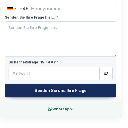
+49
Germany
+49
Senden Sie Ihre Frage hier...
*
Sicherheitsfrage:
15
+
4
= ?
*
Senden Sie uns Ihre Frage
WhatsApp?