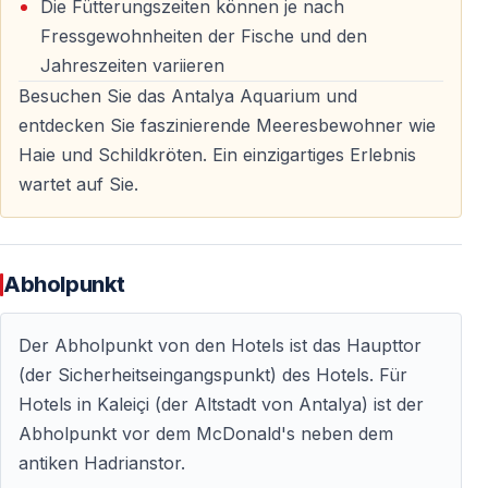
Perfekt für Erinnerungsfotos
Die Fütterungszeiten können je nach
Fressgewohnheiten der Fische und den
Nutzen Sie die Gelegenheit, einzigartige Fotos mit
Jahreszeiten variieren
bekannten Figuren aus Popkultur und Geschichte zu
Besuchen Sie das Antalya Aquarium und
machen.
entdecken Sie faszinierende Meeresbewohner wie
Haie und Schildkröten. Ein einzigartiges Erlebnis
Warum Vigo Tours für das Antalya Aquarium?
wartet auf Sie.
Mit Vigo Tours wird Ihr Ausflug bequem, gut organisiert
und sorgenfrei.
Abholpunkt
Alles inklusive
Der Abholpunkt von den Hotels ist das Haupttor
Transfers und Eintrittskarten sind im Preis enthalten –
(der Sicherheitseingangspunkt) des Hotels. Für
kein Anstehen, keine Parkplatzsuche, kein Stress.
Hotels in Kaleiçi (der Altstadt von Antalya) ist der
Abholpunkt vor dem McDonald's neben dem
Professioneller Service
antiken Hadrianstor.
Ein erfahrenes Team sorgt für einen reibungslosen