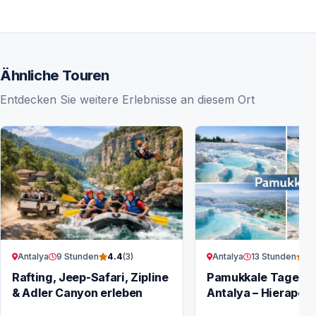
Ähnliche Touren
Entdecken Sie weitere Erlebnisse an diesem Ort
Antalya
9 Stunden
Antalya
13 Stunden
4.4
(3)
3.
Rafting, Jeep-Safari, Zipline
Pamukkale Tagesto
& Adler Canyon erleben
Antalya – Hierapoli
Travertinen