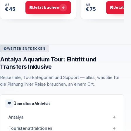
AB
AB
Jetzt buchen
Jetzt b
€ 45
€ 75
WEITER ENTDECKEN
Antalya Aquarium Tour: Eintritt und
Transfers Inklusive
Reiseziele, Tourkategorien und Support — alles, was Sie für
die Planung Ihrer Reise brauchen, an einem Ort.
Über diese Aktivität
Antalya
Touristenattraktionen