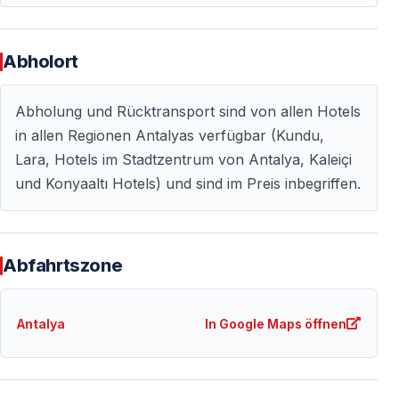
Ablauf und einen angenehmen Ausflug.
Abholort
Ideal für Familien und Gruppen
Die Tour ist sicher, komfortabel und bestens geeignet
Abholung und Rücktransport sind von allen Hotels
für Gäste jeden Alters.
in allen Regionen Antalyas verfügbar (Kundu,
Lara, Hotels im Stadtzentrum von Antalya, Kaleiçi
und Konyaaltı Hotels) und sind im Preis inbegriffen.
Buchen Sie Ihre Antalya Aquarium Tour noch
heute
Die Antalya Aquarium Tour mit Vigo Tours ist die
perfekte Gelegenheit, einen erlebnisreichen Tag in
Abfahrtszone
Antalya zu verbringen. Unterwasserwunder, das
gigantische Tunnel-Aquarium und das Face2Face Wax
Antalya
In Google Maps öffnen
Museum machen diesen Ausflug zu einem
unvergesslichen Urlaubserlebnis.