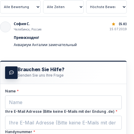
София С.
Antalya Aquarium Tour: Eintritt und Transfers Inklusive
(5.0)
15.07.2019
Челябинск, Россия
Превосходно!
Аквариум Анталии замечательный
Brauchen Sie Hilfe?
Senden Sie uns Ihre Frage
Name
*
Ihre E-Mail Adresse (Bitte keine E-Mails mit der Endung .de)
*
Handynummer
*