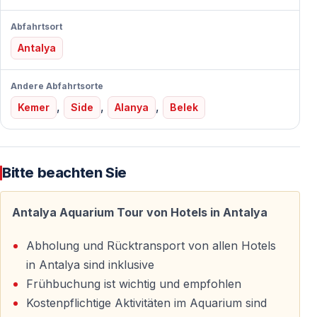
Komfortable, klimatisierte Transfers
Freizeit zur individuellen Erkundung des Aquarium-
Abfahrtsort
Komplexes
Antalya
Andere Abfahrtsorte
Erlebnis im Antalya Aquarium
,
,
,
Kemer
Side
Alanya
Belek
Der Spaziergang durch das Tunnel-Aquarium ist der
Höhepunkt des Besuchs und bleibt lange in
Erinnerung.
Bitte beachten Sie
Meereswelt aus nächster Nähe
Antalya Aquarium Tour von Hotels in Antalya
Beobachten Sie Haie, Meeresschildkröten, Rochen und
bunte Fische in großzügig gestalteten Becken.
Abholung und Rücktransport von allen Hotels
Thematische Zonen stellen verschiedene Lebensräume
in Antalya sind inklusive
der Ozeane dar, darunter auch farbenfrohe
Frühbuchung ist wichtig und empfohlen
Korallenriffe.
Kostenpflichtige Aktivitäten im Aquarium sind