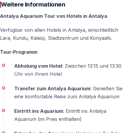
👉
Reservieren Sie jetzt Ihre Antalya Aquarium Tour
Weitere Informationen
und entdecken Sie die faszinierende
Antalya Aquarium Tour von Hotels in Antalya
Unterwasserwelt Antalyas.
Verfügbar von allen Hotels in Antalya, einschließlich
Lara, Kundu, Kaleiçi, Stadtzentrum und Konyaaltı.
Häufig gestellte Fragen (FAQ)
Tour-Programm
Wie lange dauert die Antalya Aquarium Tour?
Die Tour dauert in der Regel etwa 3–4 Stunden
Abholung vom Hotel
: Zwischen 13:15 und 13:30
inklusive Transfers und Freizeit im Aquarium.
Uhr von Ihrem Hotel
Transfer zum Antalya Aquarium
: Genießen Sie
Ist der Hoteltransfer im Preis inbegriffen?
eine komfortable Reise zum Antalya Aquarium
Ja, der Abhol- und Rücktransfer aus den genannten
Regionen ist inklusive.
Eintritt ins Aquarium
: Eintritt ins Antalya
Aquarium (im Preis enthalten)
Ist die Tour für Kinder geeignet?