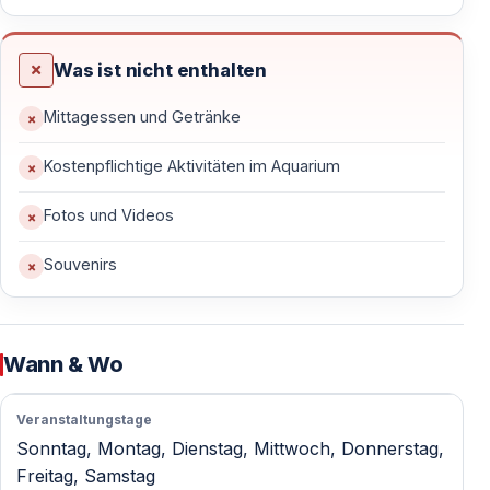
Geeignet für jedes Alter
Familien mit Kindern, Paare, Senioren und
Was ist nicht enthalten
Alleinreisende finden hier eine entspannte und zugleich
Mittagessen und Getränke
spannende Attraktion.
Kostenpflichtige Aktivitäten im Aquarium
Was ist im Vigo Tours Antalya Aquarium-Paket
Fotos und Videos
enthalten?
Souvenirs
Das Paket ist so zusammengestellt, dass Sie Ihren
Besuch ganz entspannt genießen können.
Abhol- und Rücktransfer von Hotels in Lara, Kundu,
Wann & Wo
Kaleiçi, Antalya Stadtzentrum und Konyaaltı
Eintrittskarten für das Antalya Aquarium und das
Veranstaltungstage
Tunnel-Aquarium
Sonntag, Montag, Dienstag, Mittwoch, Donnerstag,
Eintritt in das Face2Face Wax Museum
Freitag, Samstag