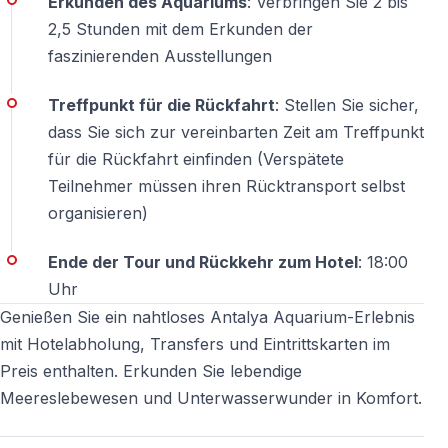
Erkunden des Aquariums
: Verbringen Sie 2 bis
Ja, das Antalya Aquarium ist besonders
2,5 Stunden mit dem Erkunden der
familienfreundlich und sehr beliebt bei Kindern.
faszinierenden Ausstellungen
Darf man im Aquarium fotografieren?
Treffpunkt für die Rückfahrt
: Stellen Sie sicher,
Ja, Fotografieren ist sowohl im Aquarium als auch im
dass Sie sich zur vereinbarten Zeit am Treffpunkt
Face2Face Wax Museum erlaubt.
für die Rückfahrt einfinden (Verspätete
Teilnehmer müssen ihren Rücktransport selbst
Ist die Tour auch für ältere Gäste geeignet?
organisieren)
Ja, die Anlage ist barrierearm und leicht begehbar,
Ende der Tour und Rückkehr zum Hotel
: 18:00
ideal für Besucher jeden Alters.
Uhr
Genießen Sie ein nahtloses Antalya Aquarium-Erlebnis
mit Hotelabholung, Transfers und Eintrittskarten im
Preis enthalten. Erkunden Sie lebendige
Meereslebewesen und Unterwasserwunder in Komfort.